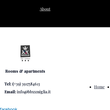
About
Rooms & apartments
Rooms & apartments
Tel: (
Tel: (
+39) 3917584613
+39) 3917584613
Home
Email:
Email:
info@bbxxmiglia.it
info@bbxxmiglia.it
facebook
facebook